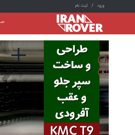
ورود /
ثبت نام
صف