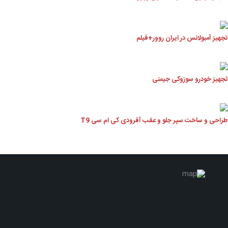
یز آمبولانس در ایران روور+فیلم
یز خودرو سوزوکی جیمنی
حی و ساخت سپر جلو و عقب آفرودی کی ام سی T9