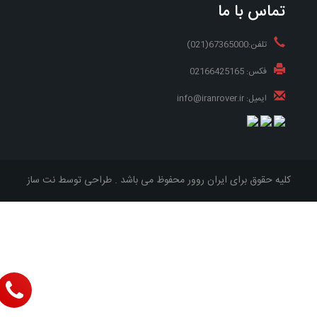
تماس با ما
تلفن:67365000(021)
فکس: 02166425165
ایمیل: info@iranrover.ir
کلیه حقوق برای ایران روور محفوظ می باشد . طراحی توسط
نت ساز