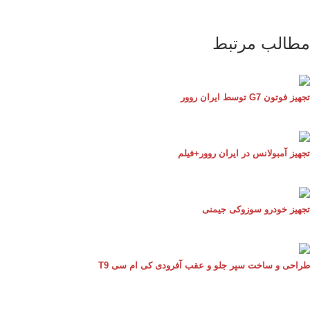
الب مرتبط
وتون G7 توسط ایران روور
یز آمبولانس در ایران روور+فیلم
یز خودرو سوزوکی جیمنی
حی و ساخت سپر جلو و عقب آفرودی کی ام سی T9