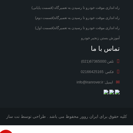
راه اندازی موقت خودرو تا رسیدن به تعمیرگاه (قسمت پایانی)
راه اندازی موقت خودرو تا رسیدن به تعمیرگاه(قسمت دوم)
راه اندازی موقت خودرو تا رسیدن به تعمیرگاه(قسمت اول)
آموزش بستن زنجیر خودرو
تماس با ما
تلفن:67365000(021)
فکس: 02166425165
ایمیل: info@iranrover.ir
کلیه حقوق برای ایران روور محفوظ می باشد . طراحی توسط
نت ساز