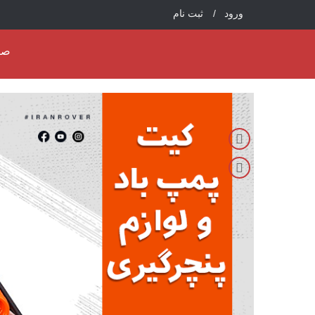
ورود /
ثبت نام
صف