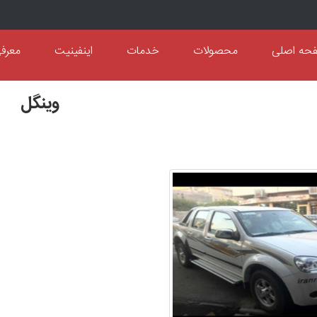
حه اصلی
محصولات
خدمات
اینفینیت
معرف
وینگل