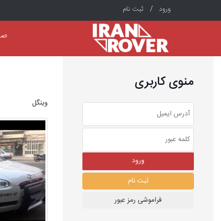
ورود /
ثبت نام
صف
منوی کاربری
وینگل