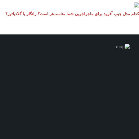
م مدل جیپ آفرود برای ماجراجویی شما مناسب‌تر است؟ رانگلر یا گلادیاتور؟